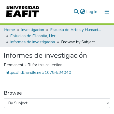
(current)
Log In
Communities & Collections
Home
Investigación
Escuela de Artes y Humanidades
Estudios de Filosofía, Hermenéutica y Narrativas
All of DSpace
Informes de investigación
Browse by Subject
Informes de investigación
Permanent URI for this collection
https://hdl.handle.net/10784/34040
Browse