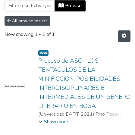
Browsing Informes de investigación by Sub
Browse
All browse results
Now showing
1 - 1 of 1
Item
Proceso de ASC - LOS
TENTACULOS DE LA
MINIFICCION: POSIBILIDADES
INTERDISCIPLINARES E
No Thumbnail Available
INTERMEDIALES DE UN GENERO
LITERARIO EN BOGA
(
Universidad EAFIT
,
2021
)
Pino Posada,
Juan Pablo
;
Universidad EAFIT
Show more