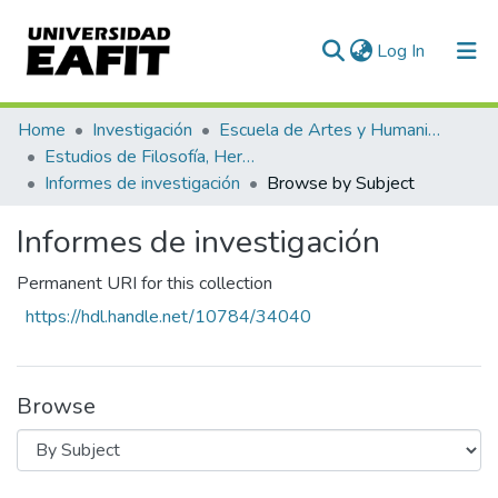
(current)
Log In
Communities & Collections
Home
Investigación
Escuela de Artes y Humanidades
Estudios de Filosofía, Hermenéutica y Narrativas
All of DSpace
Informes de investigación
Browse by Subject
Informes de investigación
Permanent URI for this collection
https://hdl.handle.net/10784/34040
Browse