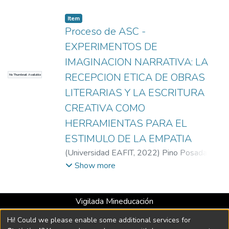
Item
Proceso de ASC -
EXPERIMENTOS DE
IMAGINACION NARRATIVA: LA
RECEPCION ETICA DE OBRAS
No Thumbnail Available
LITERARIAS Y LA ESCRITURA
CREATIVA COMO
HERRAMIENTAS PARA EL
ESTIMULO DE LA EMPATIA
(
Universidad EAFIT
,
2022
)
Pino Posada,
Juan Pablo
;
Universidad EAFIT
Show more
Vigilada Mineducación
Universidad con Acreditación Institucional hasta 2026 -
Hi! Could we please enable some additional services for
Resolución MEN 2158 de 2018