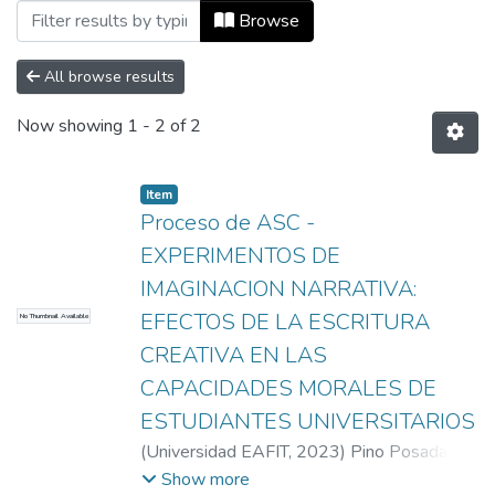
Browsing Informes de investigación by Su
Browse
All browse results
Now showing
1 - 2 of 2
Item
Proceso de ASC -
EXPERIMENTOS DE
IMAGINACION NARRATIVA:
EFECTOS DE LA ESCRITURA
No Thumbnail Available
CREATIVA EN LAS
CAPACIDADES MORALES DE
ESTUDIANTES UNIVERSITARIOS
(
Universidad EAFIT
,
2023
)
Pino Posada,
Juan Pablo
;
Universidad EAFIT
Show more