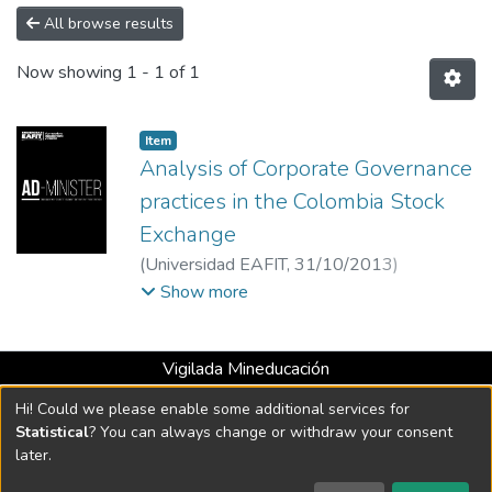
All browse results
Now showing
1 - 1 of 1
Item
Analysis of Corporate Governance
practices in the Colombia Stock
Exchange
(
Universidad EAFIT
,
31/10/2013
)
Diógenes Lagos Cortés
;
Docente Fundación
Show more
Universitaria Monserrate, Facultad de
Ciencias Sociales y Económicas. Docente
Vigilada Mineducación
Universidad Santo Tomás, Facultad de
Universidad con Acreditación Institucional hasta 2026 -
Cultura Física, Deporte y recreación. Bogotá,
Hi! Could we please enable some additional services for
Resolución MEN 2158 de 2018
Colombia.
Statistical
? You can always change or withdraw your consent
later.