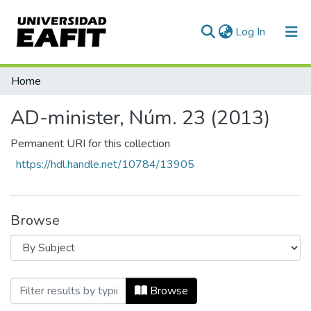
(current)
Log In
Communities & Collections
Home
All of DSpace
AD-minister, Núm. 23 (2013)
Permanent URI for this collection
https://hdl.handle.net/10784/13905
Browse
Browsing AD-minister, Núm. 23 (2013) by
Browse