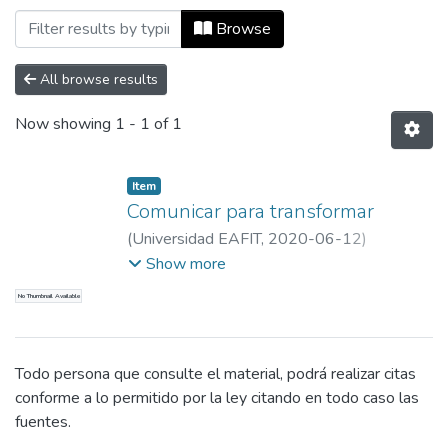
Browsing Documentos de trabajo (workin
Browse
All browse results
Now showing
1 - 1 of 1
Item
Comunicar para transformar
(
Universidad EAFIT
,
2020-06-12
)
Universidad EAFIT - Maestría en Estudios
Show more
del Comportamiento
;
Universidad EAFIT
No Thumbnail Available
Todo persona que consulte el material, podrá realizar citas
conforme a lo permitido por la ley citando en todo caso las
fuentes.