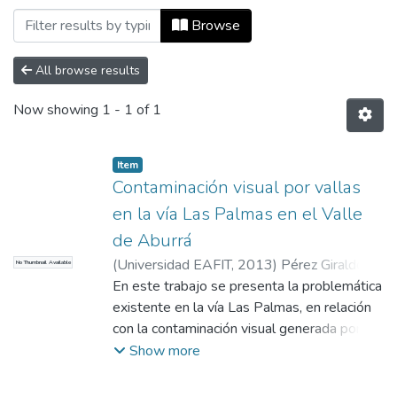
Browsing Ingeniería Civil (trabajo de gra
Browse
All browse results
Now showing
1 - 1 of 1
Item
Contaminación visual por vallas
en la vía Las Palmas en el Valle
de Aburrá
(
Universidad EAFIT
,
2013
)
Pérez Giraldo,
No Thumbnail Available
Juan Sebastián
En este trabajo se presenta la problemática
;
Agudelo Ospina, John Jairo
existente en la vía Las Palmas, en relación
con la contaminación visual generada por
vallas publicitarias, por medio de un registro
Show more
fotográfico, encuestas y datos de
accidentalidad, a su vez para asentar la