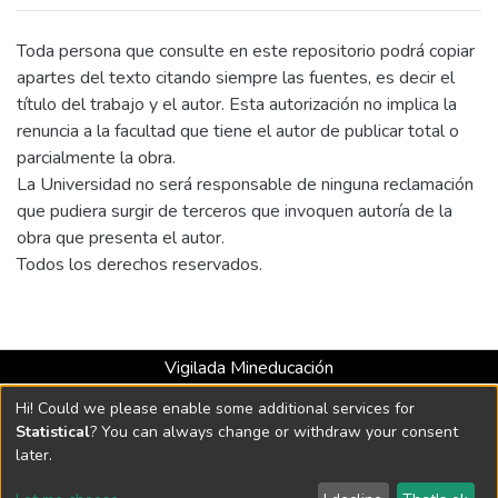
investigación, se analiza el registro
fotográfico con respecto a la normatividad
Toda persona que consulte en este repositorio podrá copiar
existente y se realiza una encuesta
apartes del texto citando siempre las fuentes, es decir el
buscando encontrar alguna relación entre la
título del trabajo y el autor. Esta autorización no implica la
contaminación visual existente y la
renuncia a la facultad que tiene el autor de publicar total o
accidentalidad en la vía
parcialmente la obra.
La Universidad no será responsable de ninguna reclamación
que pudiera surgir de terceros que invoquen autoría de la
obra que presenta el autor.
Todos los derechos reservados.
Vigilada Mineducación
Universidad con Acreditación Institucional hasta 2026 -
Hi! Could we please enable some additional services for
Resolución MEN 2158 de 2018
Statistical
? You can always change or withdraw your consent
later.
DSpace software
copyright © 2002-2026
LYRASIS