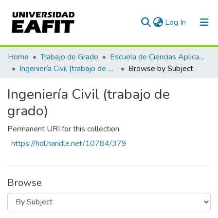
(current)
Log In
Communities & Collections
Home
Trabajo de Grado
Escuela de Ciencias Aplicadas e Ingeniería
Ingeniería Civil (trabajo de grado)
Browse by Subject
All of DSpace
Ingeniería Civil (trabajo de
grado)
Permanent URI for this collection
https://hdl.handle.net/10784/379
Browse