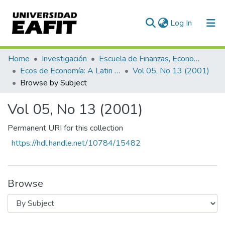
(current)
Log In
Communities & Collections
Home
Investigación
Escuela de Finanzas, Economía y Gobierno
Ecos de Economía: A Latin American Journal of Applied Economics
Vol 05, No 13 (2001)
All of DSpace
Browse by Subject
Vol 05, No 13 (2001)
Permanent URI for this collection
https://hdl.handle.net/10784/15482
Browse