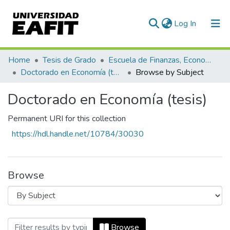
(current)
Log In
Communities & Collections
Home
Tesis de Grado
Escuela de Finanzas, Economía y Gobierno
Doctorado en Economía (tesis)
Browse by Subject
All of DSpace
Doctorado en Economía (tesis)
Permanent URI for this collection
https://hdl.handle.net/10784/30030
Browse
Browsing Doctorado en Economía (tesis
Browse