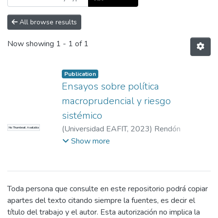
All browse results
Now showing
1 - 1 of 1
Publication
Ensayos sobre política
macroprudencial y riesgo
sistémico
(
Universidad EAFIT
,
2023
)
Rendón
No Thumbnail Available
González, Nataly
;
Botero García, Jesús
Show more
Alonso
;
Parra Polanía, Julián
Toda persona que consulte en este repositorio podrá copiar
apartes del texto citando siempre la fuentes, es decir el
título del trabajo y el autor. Esta autorización no implica la