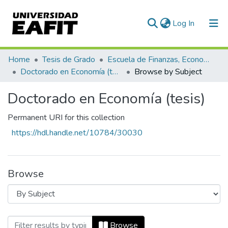
(current)
Log In
Communities & Collections
Home
Tesis de Grado
Escuela de Finanzas, Economía y Gobierno
Doctorado en Economía (tesis)
Browse by Subject
All of DSpace
Doctorado en Economía (tesis)
Permanent URI for this collection
https://hdl.handle.net/10784/30030
Browse
Browsing Doctorado en Economía (tesis) 
Browse