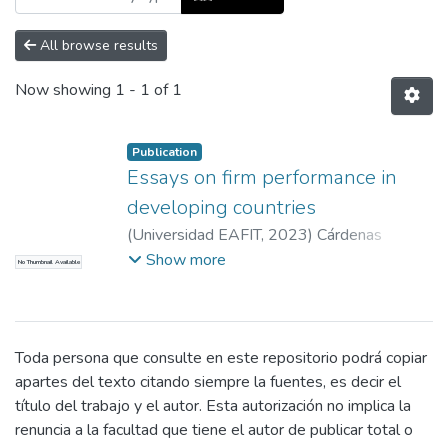
All browse results
Now showing
1 - 1 of 1
Publication
Essays on firm performance in
developing countries
(
Universidad EAFIT
,
2023
)
Cárdenas
Echeverri, Fernando
;
Chaparro, Juan Camilo
;
Show more
No Thumbnail Available
Herrera, Hernán
;
N.A.
Toda persona que consulte en este repositorio podrá copiar
apartes del texto citando siempre la fuentes, es decir el
título del trabajo y el autor. Esta autorización no implica la
renuncia a la facultad que tiene el autor de publicar total o