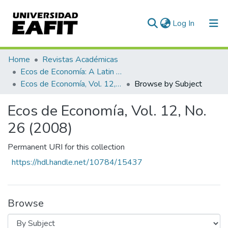
(current)
Log In
Communities & Collections
Home
Revistas Académicas
Ecos de Economía: A Latin American Journal of Applied Economics
All of DSpace
Ecos de Economía, Vol. 12, No. 26 (2008)
Browse by Subject
Ecos de Economía, Vol. 12, No.
26 (2008)
Permanent URI for this collection
https://hdl.handle.net/10784/15437
Browse