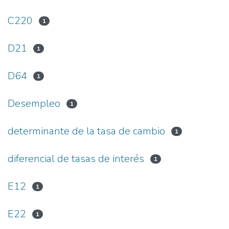
C220
1
D21
1
D64
1
Desempleo
1
determinante de la tasa de cambio
1
diferencial de tasas de interés
1
E12
1
E22
1