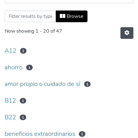
Browsing Ecos de Economía, Vol. 12, No.
Browse
Now showing
1 - 20 of 47
A12
1
ahorro
1
amor propio o cuidado de sí
1
B12
1
B22
1
beneficios extraordinarios
1