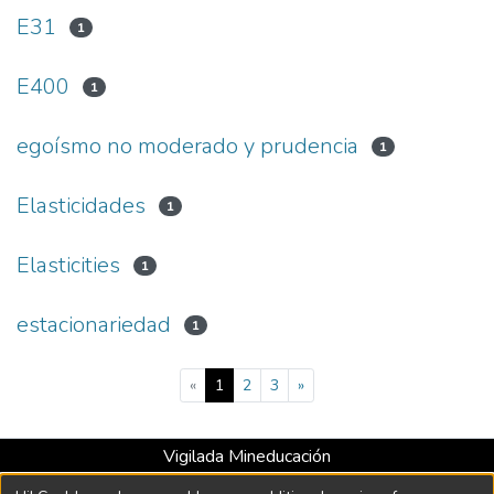
E31
1
E400
1
egoísmo no moderado y prudencia
1
Elasticidades
1
Elasticities
1
estacionariedad
1
(current)
«
1
2
3
»
Vigilada Mineducación
Universidad con Acreditación Institucional hasta 2026 -