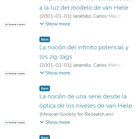
a la luz del modelo de van Hiele
(
2001-01-01
)
Jaramillo, Carlos Mario
;
JARAMILLO, CARLOS MARIO
;
Universidad
Show more
No Thumbnail Available
EAFIT. Departamento de Ciencias
;
Educación Matemática e Historia (EAFIT –
Item
U de A)
La noción del infinito potencial y
los zig-zags
(
2001-01-01
)
Jaramillo, Carlos Mario
;
JARAMILLO, CARLOS MARIO
;
Universidad
Show more
No Thumbnail Available
EAFIT. Departamento de Ciencias
;
Educación Matemática e Historia (EAFIT –
Item
U de A)
La noción de una serie desde la
óptica de los niveles de van Hiele
(
Mexican Society for Research and
Dissemination of Mathematics Education
,
Show more
No Thumbnail Available
2001-01-01
)
Jaramillo, Carlos Mario
;
JARAMILLO, CARLOS MARIO
;
Universidad
Item