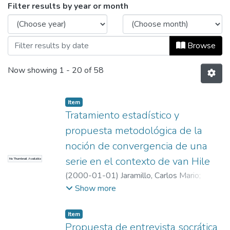
Browsing Artículos by Issue Date
Filter results by year or month
Browse
Now showing
1 - 20 of 58
Item
Tratamiento estadístico y
propuesta metodológica de la
noción de convergencia de una
serie en el contexto de van Hile
No Thumbnail Available
(
2000-01-01
)
Jaramillo, Carlos Mario
;
JARAMILLO, CARLOS MARIO
;
Universidad
Show more
EAFIT. Departamento de Ciencias
;
Educación Matemática e Historia (EAFIT –
Item
U de A)
Propuesta de entrevista socrática