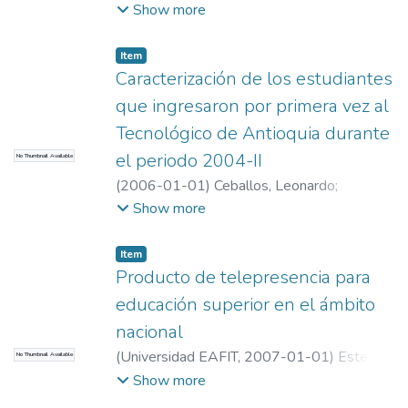
Ceballos, Leonardo
;
Universidad EAFIT.
Show more
Departamento de Ciencias
;
Educación
Matemática e Historia (EAFIT – U de A)
Item
Caracterización de los estudiantes
que ingresaron por primera vez al
Tecnológico de Antioquia durante
el periodo 2004-II
No Thumbnail Available
(
2006-01-01
)
Ceballos, Leonardo
;
Ceballos, Leonardo
;
Universidad EAFIT.
Show more
Departamento de Ciencias
;
Educación
Matemática e Historia (EAFIT – U de A)
Item
Producto de telepresencia para
educación superior en el ámbito
nacional
(
Universidad EAFIT
,
2007-01-01
)
Esteban,
No Thumbnail Available
Pedro Vicente
;
Esteban, Pedro Vicente
;
Show more
Universidad EAFIT. Departamento de