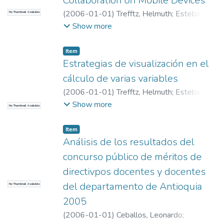
Collaboration on Mobile Devices
(
2006-01-01
)
Trefftz, Helmuth
;
Esteban,
No Thumbnail Available
Pedro Vicente
;
Trefftz, Helmuth
;
Esteban,
Show more
Pedro Vicente
;
Universidad EAFIT.
Departamento de Ciencias
;
Educación
Item
Matemática e Historia (EAFIT – U de A)
Estrategias de visualización en el
cálculo de varias variables
(
2006-01-01
)
Trefftz, Helmuth
;
Esteban,
Pedro Vicente
;
Trefftz, Helmuth
;
Esteban,
Show more
No Thumbnail Available
Pedro Vicente
;
Universidad EAFIT.
Departamento de Ciencias
;
Educación
Item
Matemática e Historia (EAFIT – U de A)
Análisis de los resultados del
concurso público de méritos de
directivpos docentes y docentes
del departamento de Antioquia
No Thumbnail Available
2005
(
2006-01-01
)
Ceballos, Leonardo
;