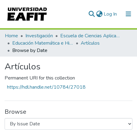
(current)
Log In
Communities & Collections
Home
Investigación
Escuela de Ciencias Aplicadas e Ingeniería
Educación Matemática e Historia (EAFIT - U de A)
Artículos
All of DSpace
Browse by Date
Artículos
Permanent URI for this collection
https://hdl.handle.net/10784/27018
Browse