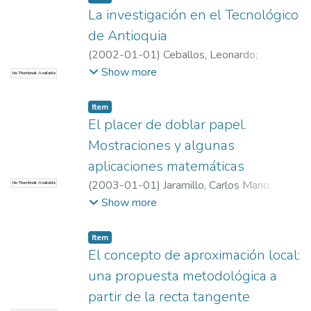
EAFIT. Departamento de Ciencias
;
La investigación en el Tecnológico
Educación Matemática e Historia (EAFIT –
de Antioquia
U de A)
(
2002-01-01
)
Ceballos, Leonardo
;
Ceballos, Leonardo
;
Universidad EAFIT.
Show more
No Thumbnail Available
Departamento de Ciencias
;
Educación
Matemática e Historia (EAFIT – U de A)
Item
El placer de doblar papel.
Mostraciones y algunas
aplicaciones matemáticas
(
2003-01-01
)
Jaramillo, Carlos Mario
;
No Thumbnail Available
JARAMILLO, CARLOS MARIO
;
Universidad
Show more
EAFIT. Departamento de Ciencias
;
Educación Matemática e Historia (EAFIT –
Item
U de A)
El concepto de aproximación local:
una propuesta metodológica a
partir de la recta tangente