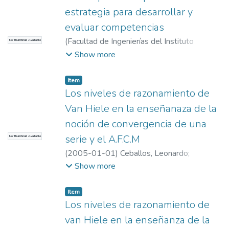
estrategia para desarrollar y
evaluar competencias
(
Facultad de Ingenierías del Instituto
No Thumbnail Available
Tecnológico Metropolitano (ITM)
,
2004-
Show more
01-01
)
Esteban, Pedro Vicente
;
Esteban,
Pedro Vicente
;
Universidad EAFIT.
Item
Departamento de Ciencias
;
Educación
Los niveles de razonamiento de
Matemática e Historia (EAFIT – U de A)
Van Hiele en la enseñanaza de la
noción de convergencia de una
serie y el A.F.C.M
No Thumbnail Available
(
2005-01-01
)
Ceballos, Leonardo
;
Ceballos, Leonardo
;
Universidad EAFIT.
Show more
Departamento de Ciencias
;
Educación
Matemática e Historia (EAFIT – U de A)
Item
Los niveles de razonamiento de
van Hiele en la enseñanza de la