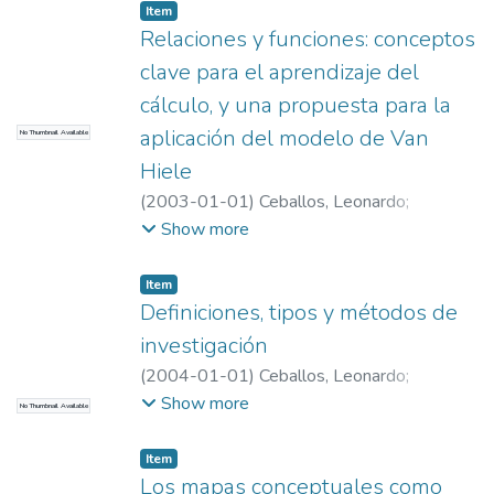
Matemática e Historia (EAFIT – U de A)
Item
Relaciones y funciones: conceptos
clave para el aprendizaje del
cálculo, y una propuesta para la
aplicación del modelo de Van
No Thumbnail Available
Hiele
(
2003-01-01
)
Ceballos, Leonardo
;
Ceballos, Leonardo
;
Universidad EAFIT.
Show more
Departamento de Ciencias
;
Educación
Matemática e Historia (EAFIT – U de A)
Item
Definiciones, tipos y métodos de
investigación
(
2004-01-01
)
Ceballos, Leonardo
;
Ceballos, Leonardo
;
Universidad EAFIT.
Show more
No Thumbnail Available
Departamento de Ciencias
;
Educación
Matemática e Historia (EAFIT – U de A)
Item
Los mapas conceptuales como