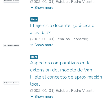
(
2003-01-01
)
Esteban, Pedro Vicente
;
No Thumbnail Available
Esteban, Pedro Vicente
;
Universidad EAFIT.
Show more
Departamento de Ciencias
;
Educación
Matemática e Historia (EAFIT – U de A)
Item
El ejercicio docente: ¿práctica o
actividad?
(
2003-01-01
)
Ceballos, Leonardo
;
Ceballos, Leonardo
;
Universidad EAFIT.
Show more
No Thumbnail Available
Departamento de Ciencias
;
Educación
Matemática e Historia (EAFIT – U de A)
Item
Aspectos comparativos en la
extensión del modelo de Van
Hiele al concepto de aproximación
local
No Thumbnail Available
(
2003-01-01
)
Esteban, Pedro Vicente
;
Esteban, Pedro Vicente
;
Universidad EAFIT.
Show more
Departamento de Ciencias
;
Educación