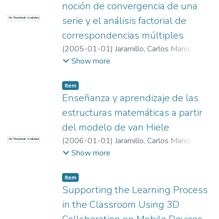
noción de convergencia de una
serie y el análisis factorial de
No Thumbnail Available
correspondencias múltiples
(
2005-01-01
)
Jaramillo, Carlos Mario
;
JARAMILLO, CARLOS MARIO
;
Universidad
Show more
EAFIT. Departamento de Ciencias
;
Educación Matemática e Historia (EAFIT –
Item
U de A)
Enseñanza y aprendizaje de las
estructuras matemáticas a partir
del modelo de van Hiele
(
2006-01-01
)
Jaramillo, Carlos Mario
;
No Thumbnail Available
Esteban, Pedro Vicente
;
JARAMILLO,
Show more
CARLOS MARIO
;
Esteban, Pedro Vicente
;
Universidad EAFIT. Departamento de
Item
Ciencias
;
Educación Matemática e Historia
Supporting the Learning Process
(EAFIT – U de A)
in the Classroom Using 3D