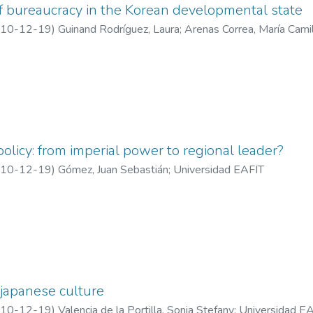
f bureaucracy in the Korean developmental state
10-12-19
)
Guinand Rodríguez, Laura
;
Arenas Correa, María Cami
policy: from imperial power to regional leader?
10-12-19
)
Gómez, Juan Sebastián
;
Universidad EAFIT
 japanese culture
10-12-19
)
Valencia de la Portilla, Sonia Stefany
;
Universidad E