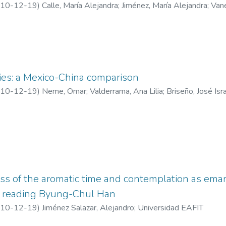
10-12-19
)
Calle, María Alejandra
;
Jiménez, María Alejandra
;
Van
ties: a Mexico-China comparison
10-12-19
)
Neme, Omar
;
Valderrama, Ana Lilia
;
Briseño, José Isr
ss of the aromatic time and contemplation as eman
om reading Byung-Chul Han
10-12-19
)
Jiménez Salazar, Alejandro
;
Universidad EAFIT