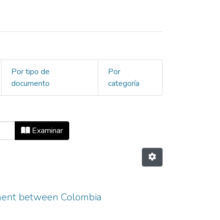
Por tipo de
Por
documento
categoría
ión
Examinar
ement between Colombia