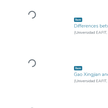
Cargando...
Ítem
Differences be
(
Universidad EAFIT
,
Cargando...
Ítem
Gao Xingjian and
(
Universidad EAFIT
,
Bolivariana