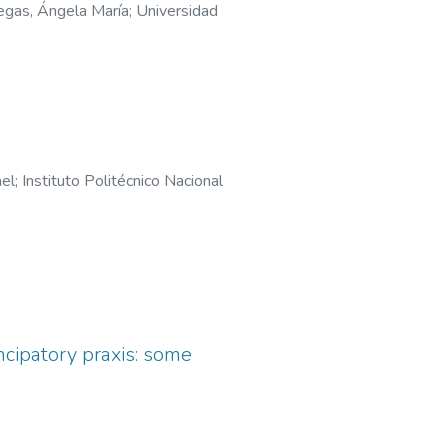
egas, Ángela María
;
Universidad
ael
;
Instituto Politécnico Nacional
cipatory praxis: some