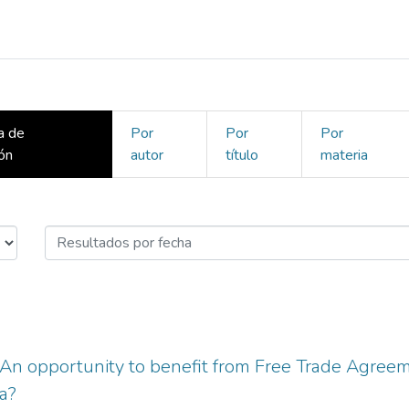
a de
Por
Por
Por
ión
autor
título
materia
ífico (MAP) por Fecha de publicac
: An opportunity to benefit from Free Trade Agre
a?