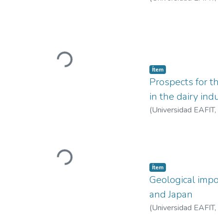
Cargando...
Ítem
Prospects for t
in the dairy ind
(
Universidad EAFIT
,
Cargando...
Ítem
Geological impo
and Japan
(
Universidad EAFIT
,