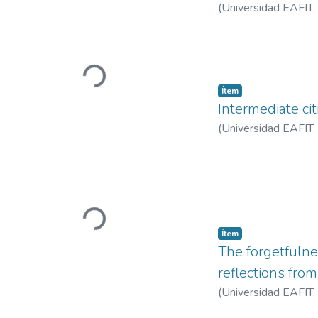
(
Universidad EAFIT
,
EAFIT
Cargando...
Ítem
Intermediate ci
(
Universidad EAFIT
,
Cargando...
Ítem
The forgetfulne
reflections fr
(
Universidad EAFIT
,