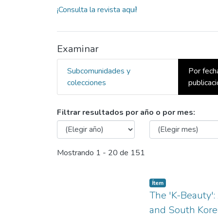
¡Consulta la revista aquí!
Examinar
Subcomunidades y
Por fech
colecciones
publicac
Examinando Mundo Asia Pac
Filtrar resultados por año o por mes:
Mostrando
1 - 20 de 151
Ítem
The 'K-Beauty'
and South Kore