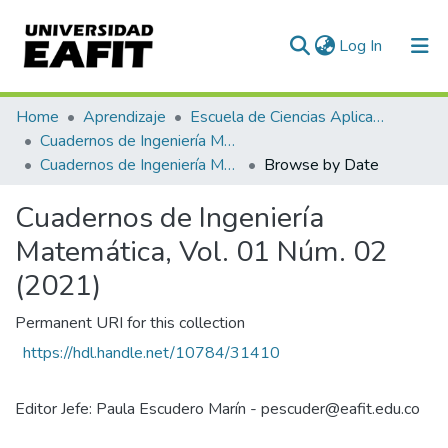
(current)
Log In
Communities & Collections
Home
Aprendizaje
Escuela de Ciencias Aplicadas e Ingeniería
Cuadernos de Ingeniería Matemática
All of DSpace
Cuadernos de Ingeniería Matemática, Vol. 01 Núm. 02 (2021)
Browse by Date
Cuadernos de Ingeniería
Matemática, Vol. 01 Núm. 02
(2021)
Permanent URI for this collection
https://hdl.handle.net/10784/31410
Editor Jefe: Paula Escudero Marín - pescuder@eafit.edu.co