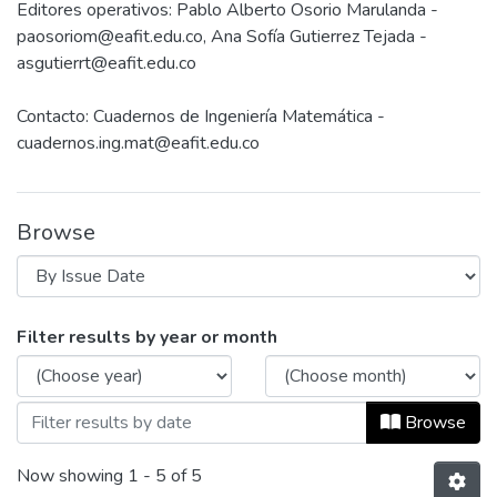
Editores operativos: Pablo Alberto Osorio Marulanda -
paosoriom@eafit.edu.co, Ana Sofía Gutierrez Tejada -
asgutierrt@eafit.edu.co
Contacto: Cuadernos de Ingeniería Matemática -
cuadernos.ing.mat@eafit.edu.co
Browse
Browsing Cuadernos de Ingeniería Matem
Filter results by year or month
Browse
Now showing
1 - 5 of 5