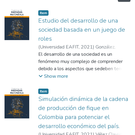
Item
Estudio del desarrollo de una
sociedad basada en un juego de
roles
(
Universidad EAFIT
,
2021
)
González,
Harold
El desarrollo de una sociedad es un
;
Julio, Jonathan
;
Álvarez, Simón
;
Universidad EAFIT, Escuela de Ciencias,
fenómeno muy complejo de comprender
Departamento de Ciencias Matemáticas
debido a los aspectos que sedeben tener
en cuenta al momento de estudiarlo como
Show more
la economía, política, tecnología, entre otros.
Diferentes autores han propuesto enfoques
Item
para explicar dichos aspectos o algunos
Simulación dinámica de la cadena
eventos históricos. En esta investigación
de producción de fique en
nos centraremos en el enfoquesistémico,
Colombia para potenciar el
apoyándonos en dinámica de sistemas y
desarrollo económico del país.
anteriores investigaciones para comprender
el fenómeno del desarrollo social
(
Universidad EAFIT
,
2021
)
Vélez Clavijo,