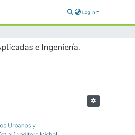
Log In
licadas e Ingeniería.
ios Urbanos y
t al.] ; editors Michel