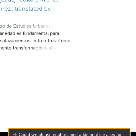
rez ; translated by
tro de Estudios Urbanos y
inariedad es fundamental para
tamento de Geología
;
Sanin,
y desplazamientos, entre otros. Como
ncesco M.
;
Rodríguez Osorio,
nente transformación y alteración.
Ordosgoitia, Iván
;
González López,
e vigentes, resulta una pieza de
e Iván
;
Leyva Botero, Santiago
;
 académicos con un alcance que
epo, Alejandro
;
Hermelin Arbaux,
visada desde miradas tan diversas
Daniel
úblico, la ciudadanía y la historia.
 palpitante de nuestro entorno
rte ha logrado transformar el
 nunca antes se había pensado un
rafía analítica de un proyecto que
ntro de Estudios Urbanos, urbam,
nacional que ha despertado la
ndido y que han causado impacto
Hi! Could we please enable some additional services for
r tanto, como respuesta, presenta