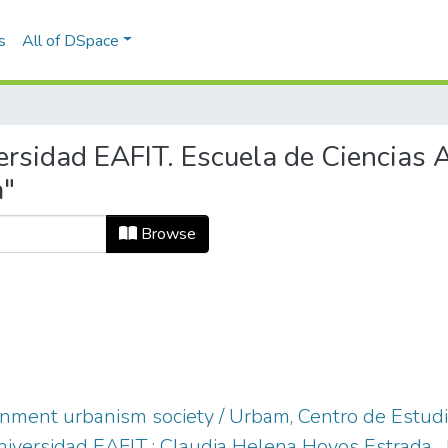
s
All of DSpace
rsidad EAFIT. Escuela de Ciencias Ap
a"
Browse
onment urbanism society / Urbam, Centro de Estud
versidad EAFIT ; Claudia Helena Hoyos Estrada... [e