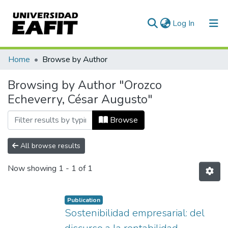
(current)
Log In
Communities & Collections
Home
Browse by Author
All of DSpace
Browsing by Author "Orozco
Echeverry, César Augusto"
Browse
All browse results
Now showing
1 - 1 of 1
Publication
Sostenibilidad empresarial: del