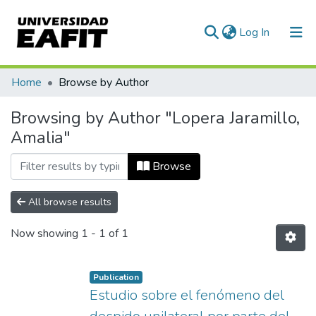
(current)
Log In
Communities & Collections
Home
Browse by Author
All of DSpace
Browsing by Author "Lopera Jaramillo,
Amalia"
Browse
All browse results
Now showing
1 - 1 of 1
Publication
Estudio sobre el fenómeno del