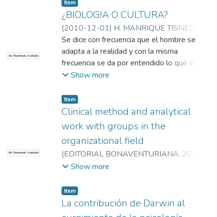
determinaciones.
Item
¿BIOLOGIA O CULTURA?
(
2010-12-01
)
H. MANRIQUE TISNES
;
H.
MANRIQUE TISNES
Se dice con frecuencia que el hombre se
;
Universidad EAFIT.
Departamento de Humanidades
adapta a la realidad y con la misma
;
El Método
No Thumbnail Available
Analítico y sus Aplicaciones en las Ciencias
frecuencia se da por entendido lo que es
Sociales y Humanas (EAFIT – Ude A)
esa realidad. Pero, ¿cuál es la realidad
Show more
humana? Ella es el resultado de un tipo de
evolución que ya no se ubica
Item
primordialmente en...
Clinical method and analytical
work with groups in the
organizational field
(
EDITORIAL BONAVENTURIANA
,
2016-
No Thumbnail Available
01-01
)
V. RAMIREZ CASTANO
;
H.
Show more
MANRIQUE TISNES
;
V. RAMIREZ
CASTANO
;
H. MANRIQUE TISNES
;
Item
Universidad EAFIT. Departamento de
La contribución de Darwin al
Humanidades
;
El Método Analítico y sus