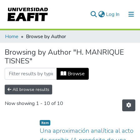
(current)
Log In
Communities & Collections
Home
Browse by Author
All of DSpace
Browsing by Author "H. MANRIQUE
TISNES"
Browse
All browse results
Now showing
1 - 10 of 10
Item
Una aproximación analítica al acto