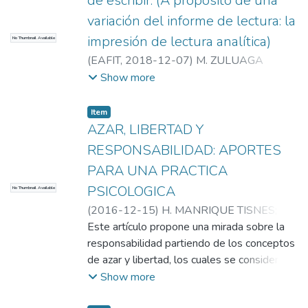
de escribir. (A propósito de una
variación del informe de lectura: la
impresión de lectura analítica)
No Thumbnail Available
(
EAFIT
,
2018-12-07
)
M. ZULUAGA
ARISTIZÁBAL
;
H. MANRIQUE TISNES
;
C.
Show more
HENAO
;
M. ZULUAGA ARISTIZÁBAL
;
H.
MANRIQUE TISNES
;
C. HENAO
;
Item
Universidad EAFIT. Departamento de
AZAR, LIBERTAD Y
Humanidades
;
El Método Analítico y sus
RESPONSABILIDAD: APORTES
Aplicaciones en las Ciencias Sociales y
PARA UNA PRACTICA
Humanas (EAFIT – Ude A)
PSICOLOGICA
No Thumbnail Available
(
2016-12-15
)
H. MANRIQUE TISNES
;
L.
GIL
Este artículo propone una mirada sobre la
;
H. MANRIQUE TISNES
;
L. GIL
;
Universidad EAFIT. Departamento de
responsabilidad partiendo de los conceptos
Humanidades
de azar y libertad, los cuales se consideran
;
El Método Analítico y sus
Aplicaciones en las Ciencias Sociales y
básicos para sostener que el sujeto tiene la
Show more
Humanas (EAFIT – Ude A)
posibilidad de elegir, a pesar de sus