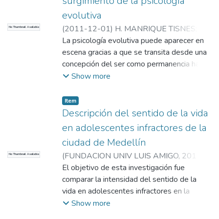
surgimiento de la psicología
Aplicaciones en las Ciencias Sociales y
evolutiva
Humanas (EAFIT – Ude A)
(
2011-12-01
)
H. MANRIQUE TISNES
;
H.
No Thumbnail Available
MANRIQUE TISNES
La psicología evolutiva puede aparecer en
;
Universidad EAFIT.
Departamento de Humanidades
escena gracias a que se transita desde una
;
El Método
Analítico y sus Aplicaciones en las Ciencias
concepción del ser como permanencia hasta
Sociales y Humanas (EAFIT – Ude A)
una del ser como cambio, lo cual genera
Show more
grandes efectos en las esferas política,
social y científica.
Item
Descripción del sentido de la vida
en adolescentes infractores de la
ciudad de Medellín
(
FUNDACION UNIV LUIS AMIGO
,
2011-
No Thumbnail Available
12-01
El objetivo de esta investigación fue
)
H. MANRIQUE TISNES
;
H.
MANRIQUE TISNES
comparar la intensidad del sentido de la
;
Universidad EAFIT.
Departamento de Humanidades
vida en adolescentes infractores en la
;
El Método
Analítico y sus Aplicaciones en las Ciencias
ciudad de Medellín, Colombia...
Show more
Sociales y Humanas (EAFIT – Ude A)