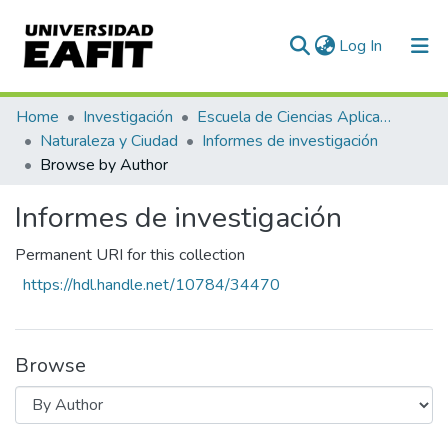
(current)
Log In
Communities & Collections
Home
Investigación
Escuela de Ciencias Aplicadas e Ingeniería
Naturaleza y Ciudad
Informes de investigación
All of DSpace
Browse by Author
Informes de investigación
Permanent URI for this collection
https://hdl.handle.net/10784/34470
Browse