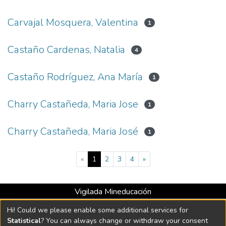
Carvajal Mosquera, Valentina
1
Castaño Cardenas, Natalia
4
Castaño Rodríguez, Ana María
1
Charry Castañeda, Maria Jose
1
Charry Castañeda, Maria José
1
(current)
«
1
2
3
4
»
Vigilada Mineducación
Universidad con Acreditación Institucional hasta 2026 -
Hi! Could we please enable some additional services for
Resolución MEN 2158 de 2018
Statistical
? You can always change or withdraw your consent