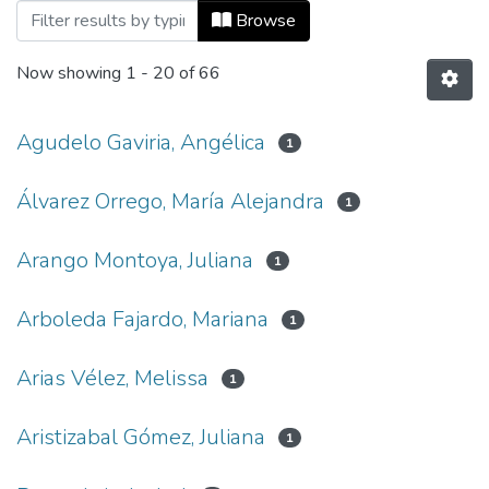
Browsing Informes de investigación by A
Browse
Now showing
1 - 20 of 66
Agudelo Gaviria, Angélica
1
Álvarez Orrego, María Alejandra
1
Arango Montoya, Juliana
1
Arboleda Fajardo, Mariana
1
Arias Vélez, Melissa
1
Aristizabal Gómez, Juliana
1