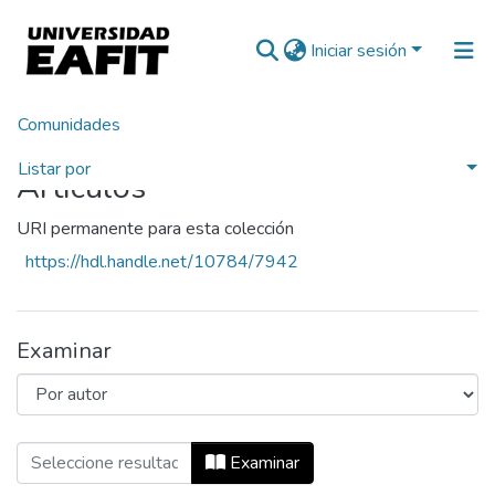
Iniciar sesión
Comunidades
Inicio
Listar por
Artículos
URI permanente para esta colección
https://hdl.handle.net/10784/7942
Examinar
Examinando Artículos por Autor "Aguas,
Examinar