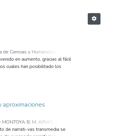
la de Ciencias y Humanidades
;
venido en aumento, gracias al fácil
los cuales han posibilitado los
y aproximaciones
O MONTOYA B
;
M. ARIAS
;
H.
pto de narrati-vas transmedia se
es