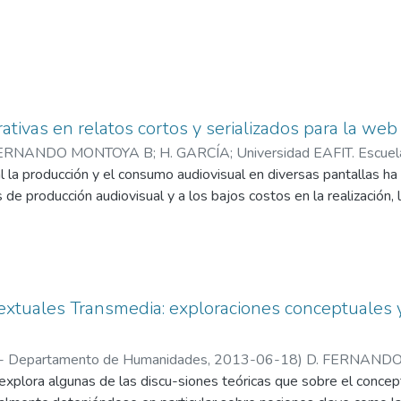
ativas en relatos cortos y serializados para la web
FERNANDO MONTOYA B
;
H. GARCÍA
;
Universidad EAFIT. Escue
l la producción y el consumo audiovisual en diversas pantallas ha 
de producción audiovisual y a los bajos costos en la realización, 
extuales Transmedia: exploraciones conceptuales 
 - Departamento de Humanidades
,
2013-06-18
)
D. FERNAND
 explora algunas de las discu-siones teóricas que sobre el conce
dad EAFIT. Escuela de Ciencias y Humanidades
;
Estudios Cultural