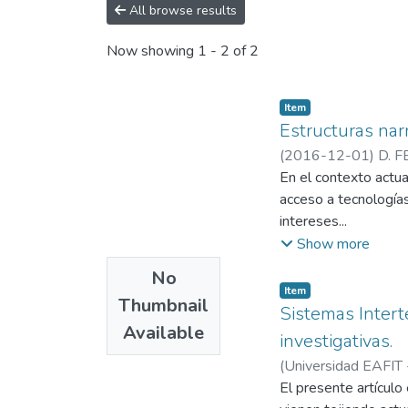
All browse results
Now showing
1 - 2 of 2
Item
Estructuras narr
(
2016-12-01
)
D. 
Estudios Culturales
En el contexto actua
acceso a tecnologías 
intereses...
Show more
No
Item
Thumbnail
Sistemas Intert
Available
investigativas.
(
Universidad EAFIT
SALINAS
El presente artículo
;
Universi