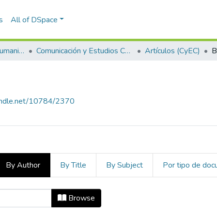
s
All of DSpace
Escuela de Artes y Humanidades
Comunicación y Estudios Culturales
Artículos (CyEC)
B
handle.net/10784/2370
By Author
By Title
By Subject
Por tipo de do
C) by Author "D. FERNANDO MONTO
Browse