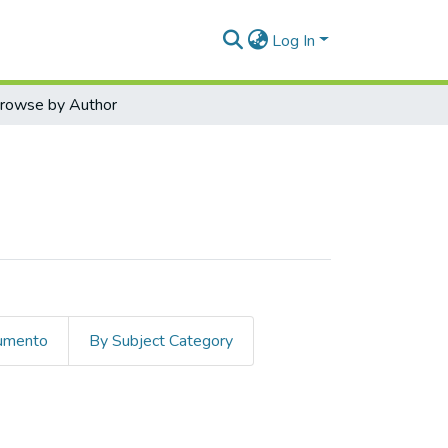
Log In
rowse by Author
cumento
By Subject Category
YA B"