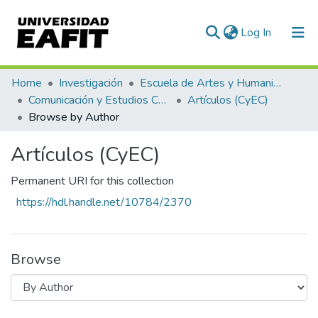
(current)
Log In
Communities & Collections
Home
Investigación
Escuela de Artes y Humanidades
Comunicación y Estudios Culturales
Artículos (CyEC)
All of DSpace
Browse by Author
Artículos (CyEC)
Permanent URI for this collection
https://hdl.handle.net/10784/2370
Browse