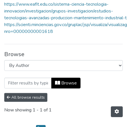
https://www.eafit.edu.co/sistema-ciencia-tecnologia-
innovacion/investigacion/grupos-investigacion/estudios-
tecnologias-avanzadas-produccion-mantenimiento-industrial-
https://scienti.minciencias.gov.co/gruplac/jsp/visualiza/visualizag
nro=00000000001618
Browse
Browsing Tecnologías Avanzadas de Prod
Browse
All browse results
Now showing
1 - 1 of 1