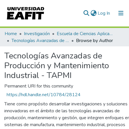
(current)
Log In
Communities & Collections
Home
Investigación
Escuela de Ciencias Aplicadas e Ingeniería
Tecnologías Avanzadas de Producción y Mantenimiento Industrial - TAPMI
Browse by Author
All of DSpace
Tecnologías Avanzadas de
Producción y Mantenimiento
Industrial - TAPMI
Permanent URI for this community
https://hdl.handle.net/10784/28124
Tiene como propósito desarrollar investigaciones y soluciones
innovadoras en el ámbito de las tecnologías avanzadas de
producción, mantenimiento y gestión, que integren enfoques e
sistemas de manufactura, mantenimiento industrial, procesos