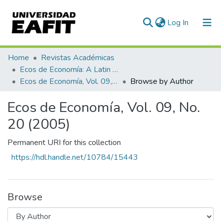
(current)
Log In
Communities & Collections
Home
Revistas Académicas
Ecos de Economía: A Latin American Journal of Applied Economics
All of DSpace
Ecos de Economía, Vol. 09, No. 20 (2005)
Browse by Author
Ecos de Economía, Vol. 09, No.
20 (2005)
Permanent URI for this collection
https://hdl.handle.net/10784/15443
Browse