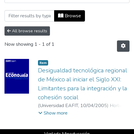
Browsing Ecos de Economía, Vol. 09, No.
Browse
All browse results
Now showing
1 - 1 of 1
Item
Desigualdad tecnológica regional
de México al iniciar el Siglo XXI:
Limitantes para la integración y la
cohesión social
(
Universidad EAFIT
,
10/04/2005
)
Horbath,
Jorge Enrique
;
Flacso
Show more