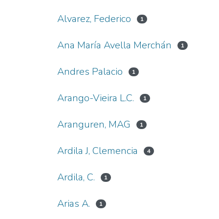
Alvarez, Federico
1
Ana María Avella Merchán
1
Andres Palacio
1
Arango-Vieira L.C.
1
Aranguren, MAG
1
Ardila J, Clemencia
4
Ardila, C.
1
Arias A.
1