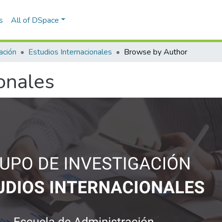
s
All of DSpace
ación
Estudios Internacionales
Browse by Author
onales