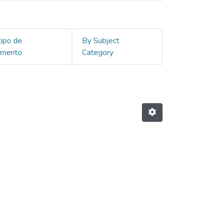
tipo de
By Subject
umento
Category