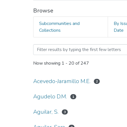
Browse
Subcommunities and
By Iss
Collections
Date
Browsing Estudios Interna
Now showing
1 - 20 of 247
Acevedo-Jaramillo M.E.
2
Agudelo D.M.
1
Aguilar, S.
3