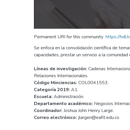
Permanent URI for this community
https://hdl
Se enfoca en la consolidación científica de tema
capacidades, prestar un servicio a la comunidad 
Líneas de investigación:
Cadenas Internacional
Relaciones Internacionales.
Código Minciencias:
COL0041553.
Categoría 2019:
A1.
Escuela:
Administración.
Departamento académico:
Negocios Internac
Coordinador:
Joshua John Henry Large.
Correo electrónico:
jlargen@eafit.edu.co