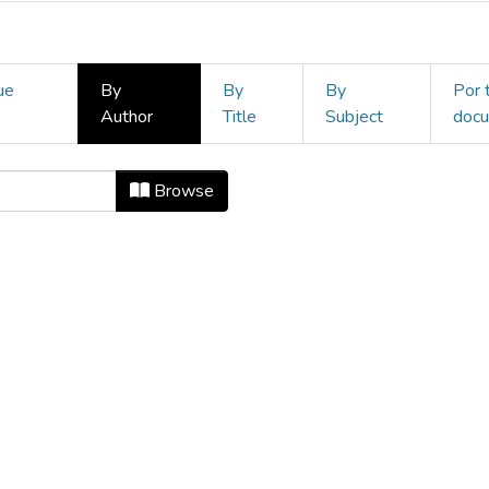
ue
By
By
By
Por 
Author
Title
Subject
doc
cionales by Author
Browse