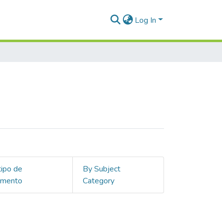
Log In
tipo de
By Subject
umento
Category
 "Acevedo Velásquez, Juan David"