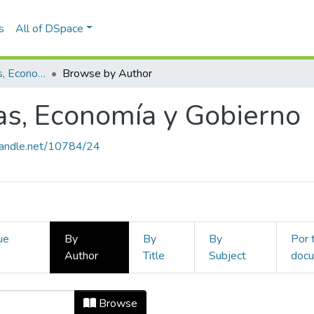
s
All of DSpace
Escuela de Finanzas, Economía y Gobierno
Browse by Author
as, Economía y Gobierno
.handle.net/10784/24
ue
By
By
By
Por 
Author
Title
Subject
doc
zas, Economía y Gobierno by Author
Browse