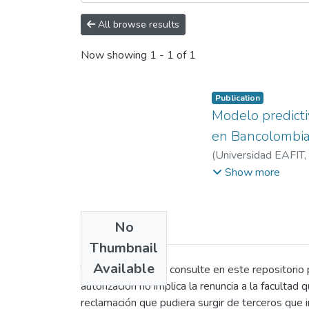
All browse results
Now showing
1 - 1 of 1
Publication
Modelo predicti
en Bancolombi
(
Universidad EAFIT
,
Hurtado Rendón, Ál
Show more
No
Thumbnail
Available
Todo persona que consulte en este repositorio po
autorización no implica la renuncia a la facultad
reclamación que pudiera surgir de terceros que 