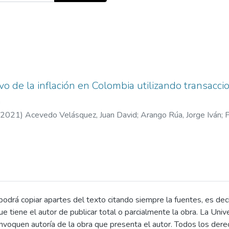
vo de la inflación en Colombia utilizando transacc
a
2021
)
Acevedo Velásquez, Juan David
;
Arango Rúa, Jorge Iván
;
P
varo Arturo
drá copiar apartes del texto citando siempre la fuentes, es decir 
 que tiene el autor de publicar total o parcialmente la obra. La U
invoquen autoría de la obra que presenta el autor. Todos los der