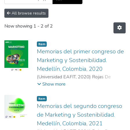
All browse results
Now showing
1 - 2 of 2
Item
Memorias del primer congreso de
Marketing y Sostenibilidad.
Medellín, Colombia, 2020
(
Universidad EAFIT
,
2020
)
Rojas De
Francisco, Laura Isabel
;
Mejía-Gil, María
Show more
Claudia
;
Gallón Ramirez, María José
;
Jimenez
Alzate, Sara
Item
Memorias del segundo congreso
de Marketing y Sostenibilidad.
Medellín, Colombia, 2021