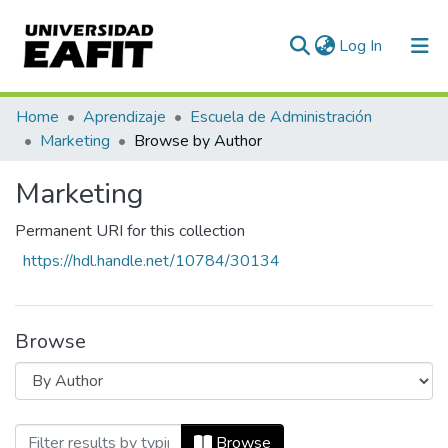
(current)
Log In
Communities & Collections
Home
Aprendizaje
Escuela de Administración
Marketing
Browse by Author
All of DSpace
Marketing
Permanent URI for this collection
https://hdl.handle.net/10784/30134
Browse
Browsing Marketing by Author "Rojas De 
Browse