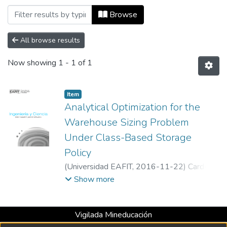
Browsing Ingeniería y Ciencia, Vol. 12, 
Browse
All browse results
Now showing
1 - 1 of 1
Item
Analytical Optimization for the
Warehouse Sizing Problem
Under Class-Based Storage
Policy
(
Universidad EAFIT
,
2016-11-22
)
Cardona,
Luis F.
;
Rivera, Leonardo
;
Martínez, Héctor
Show more
Jairo
Vigilada Mineducación