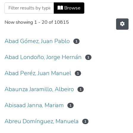
Browsing Tesis de Grado by Author
Browse
Now showing
1 - 20 of 10815
Abad Gómez, Juan Pablo
1
Abad Londoño, Jorge Hernán
1
Abad Peréz, Juan Manuel
1
Abaunza Jaramillo, Albeiro
1
Abisaad Janna, Mariam
1
Abreu Domínguez, Manuela
1