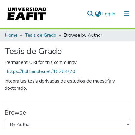
(current)
Log In
Communities & Collections
Home
Tesis de Grado
Browse by Author
All of DSpace
Tesis de Grado
Permanent URI for this community
https://hdl.handle.net/10784/20
Integra las tesis derivadas de estudios de maestría y
doctorado.
Browse