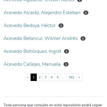
Acevedo Alcaráz, Alejandro Esteban
1
Acevedo Bedoya, Héctor
1
Acevedo Betancur, Wilmer Andrés
1
Acevedo Bohórquez, Ingrid
1
Acevedo Callejas, Manuela
1
(current)
«
1
2
3
4
5
...
541
»
Toda persona que consulte en este repositorio podrá copiar