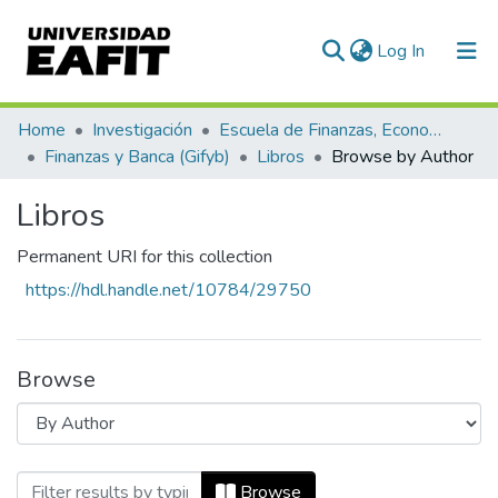
(current)
Log In
Communities & Collections
Home
Investigación
Escuela de Finanzas, Economía y Gobierno
Finanzas y Banca (Gifyb)
Libros
Browse by Author
All of DSpace
Libros
Permanent URI for this collection
https://hdl.handle.net/10784/29750
Browse
Browsing Libros by Author "Giraldo, Beat
Browse