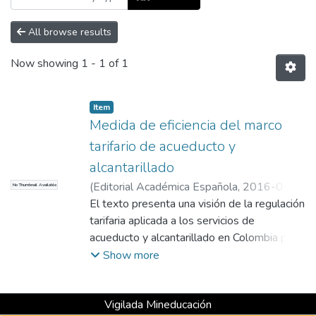
All browse results
Now showing
1 - 1 of 1
Item
Medida de eficiencia del marco
tarifario de acueducto y
alcantarillado
(
Editorial Académica Española
,
2016-04-
No Thumbnail Available
01
El texto presenta una visión de la regulación
)
Giraldo, Beatriz
;
Julian A Pareja
;
Giraldo,
Beatriz
tarifaria aplicada a los servicios de
;
Julian A Pareja
;
Universidad EAFIT.
Departamento de Economía y Finanzas
acueducto y alcantarillado en Colombia por
;
Finanzas y Banca (Gifyb)
un grupo de empresas, desde una
Show more
perspectiva financiera y económica,
abordando aspectos sociales,
Vigilada Mineducación
constitucionales, legales y mac