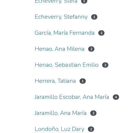
Echeverry, Stefa
1
Echeverry, Stefanny
1
García, María Fernanda
2
Henao, Ana Milena
2
Henao, Sebastian Emilio
2
Herrera, Tatiana
1
Jaramillo Escobar, Ana María
4
Jaramillo, Ana María
2
Londoño, Luz Dary
2