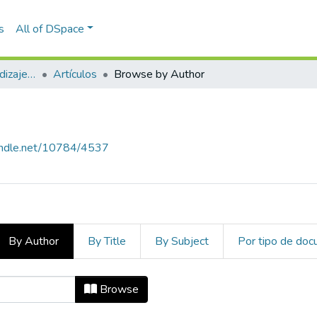
s
All of DSpace
Estudios sobre aprendizaje y apropiación social del conocimiento
Artículos
Browse by Author
handle.net/10784/4537
By Author
By Title
By Subject
Por tipo de do
hor
Browse