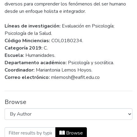
diversos para comprender los fenómenos del ser humano
desde un enfoque holista e integrador.
Líneas de investigación:
Evaluación en Psicología;
Psicología de la Salud.
Código Minciencias:
COL0180234.
Categoría 2019:
C.
Escuela:
Humanidades.
Departamento académico:
Psicología y socrática.
Coordinador:
Mariantonia Lemos Hoyos.
Correo electrónico:
mlemosh@eafit.edu.co
Browse
Browsing Estudios en Psicología by Auth
Browse