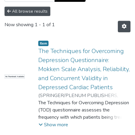
All browse results
Now showing
1 - 1 of 1
Item
The Techniques for Overcoming
Depression Questionnaire:
Mokken Scale Analysis, Reliability,
and Concurrent Validity in
No Thumbnail Available
Depressed Cardiac Patients
(
SPRINGER/PLENUM PUBLISHERS
,
2017-02-01
The Techniques for Overcoming Depression
)
Freedland, K.E.
;
Lemos, M.
;
Doyle, F.
(TOD) questionnaire assesses the
;
Steinmeyer, B.C.
;
Csik, I.
;
Carney,
R.M.
frequency with which patients being treated
;
Freedland, K.E.
;
Lemos, M.
;
Doyle, F.
;
Steinmeyer, B.C.
for depression use cognitive-behavioral
;
Csik, I.
;
Carney, R.M.
;
Show more
Universidad EAFIT. Departamento de
techniques in daily life. This study examined