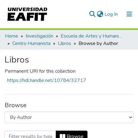
(current)
Log In
Communities & Collections
Home
Investigación
Escuela de Artes y Humanidades
Centro Humanista
Libros
Browse by Author
All of DSpace
Libros
Permanent URI for this collection
https://hdl.handle.net/10784/32717
Browse
Browsing Libros by Author "Martínez Má
Browse