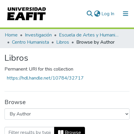
(current)
Log In
Communities & Collections
Home
Investigación
Escuela de Artes y Humanidades
Centro Humanista
Libros
Browse by Author
All of DSpace
Libros
Permanent URI for this collection
https://hdl.handle.net/10784/32717
Browse
Browsing Libros by Author "Eslava Góme
Browse