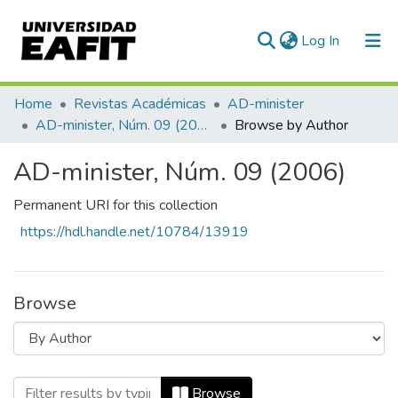
(current)
Log In
Communities & Collections
Home
Revistas Académicas
AD-minister
AD-minister, Núm. 09 (2006)
Browse by Author
All of DSpace
AD-minister, Núm. 09 (2006)
Permanent URI for this collection
https://hdl.handle.net/10784/13919
Browse
Browsing AD-minister, Núm. 09 (2006) b
Browse