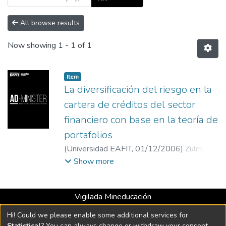
All browse results
Now showing
1 - 1 of 1
Item
La diversificación del riesgo en la
cartera de créditos del sector
financiero con base en la teoría de
portafolios
(
Universidad EAFIT
,
01/12/2006
)
Zulma
Inés Cardona Marín
;
Universidad EAFIT
Show more
Vigilada Mineducación
Universidad con Acreditación Institucional hasta 2026 -
Hi! Could we please enable some additional services for
Resolución MEN 2158 de 2018
Statistical
? You can always change or withdraw your consent