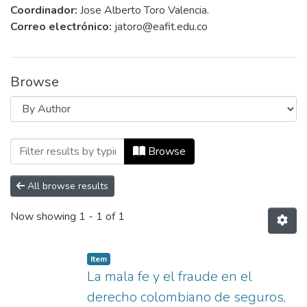
Coordinador:
Jose Alberto Toro Valencia.
Correo electrónico:
jatoro@eafit.edu.co
Browse
Browsing Derecho y Poder by Author "
Browse
All browse results
Now showing
1 - 1 of 1
Item
La mala fe y el fraude en el
derecho colombiano de seguros,