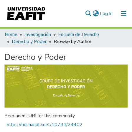
(current)
Log In
Communities & Collections
Home
Investigación
Escuela de Derecho
Derecho y Poder
Browse by Author
All of DSpace
Derecho y Poder
Permanent URI for this community
https://hdl.handle.net/10784/24402