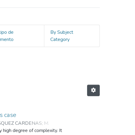
tipo de
By Subject
umento
Category
's case
ASQUEZ CARDENAS
;
M.
y high degree of complexity. It
 BRAND
;
D. ROJAS BERMEO