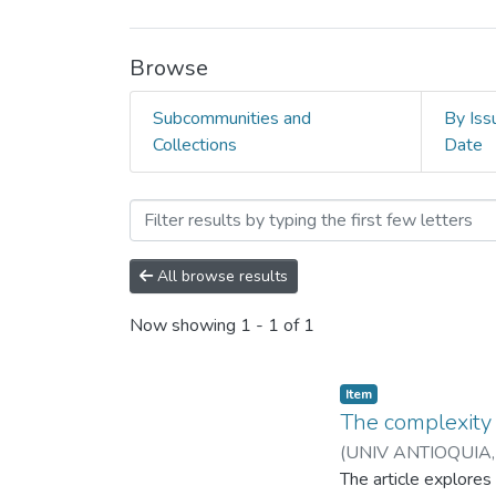
Browse
Subcommunities and
By Iss
Collections
Date
Browsing Derecho y Pode
All browse results
Now showing
1 - 1 of 1
Item
The complexity o
(
UNIV ANTIOQUIA,
MONTOYA BRAND
The article explores