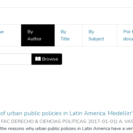
ue
By
By
By
Por 
Author
Title
Subject
doc
r by Author "D. ROJAS BERMEO"
Browse
f urban public policies in Latin America. Medellin
 FAC DERECHO & CIENCIAS POLITICAS
,
2017-01-01
)
A. V
 the reasons why urban public policies in Latin America have a ver
;
D. ROJAS BERMEO
;
A. VASQUEZ CARDENAS
;
M. MONTOYA