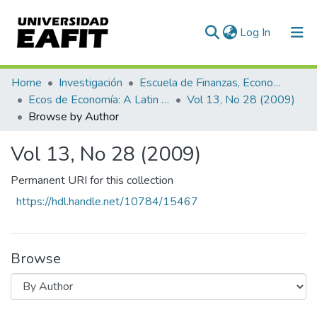
(current)
Log In
Communities & Collections
Home
Investigación
Escuela de Finanzas, Economía y Gobierno
Ecos de Economía: A Latin American Journal of Applied Economics
Vol 13, No 28 (2009)
All of DSpace
Browse by Author
Vol 13, No 28 (2009)
Permanent URI for this collection
https://hdl.handle.net/10784/15467
Browse