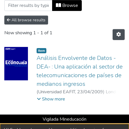
Browsing Vol 13, No 28 (2009) by Author
Browse
All browse results
Now showing
1 - 1 of 1
Item
Análisis Envolvente de Datos -
DEA- : Una aplicación al sector de
telecomunicaciones de países de
medianos ingresos
(
Universidad EAFIT
,
23/04/2009
)
Londoño
Sierra, Liz Jeanneth
;
Giraldo Pérez, Yudy
Show more
Elena
;
Universidad EAFIT
Vigilada Mineducación
Universidad con Acreditación Institucional hasta 2026 -