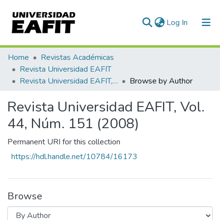
(current)
Log In
Communities & Collections
Home
Revistas Académicas
Revista Universidad EAFIT
All of DSpace
Revista Universidad EAFIT, Vol. 44, Núm. 151 (2008)
Browse by Author
Revista Universidad EAFIT, Vol.
44, Núm. 151 (2008)
Permanent URI for this collection
https://hdl.handle.net/10784/16173
Browse