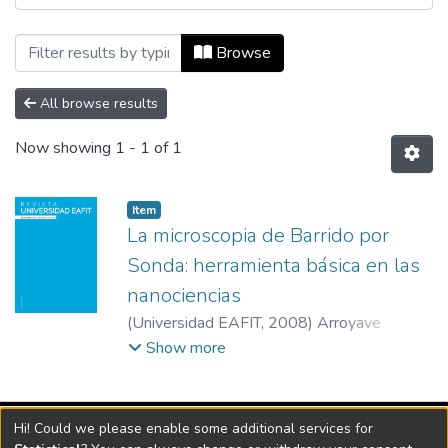
Browsing Revista Universidad EAFIT, Vol
Browse
All browse results
Now showing
1 - 1 of 1
Item
La microscopia de Barrido por
Sonda: herramienta básica en las
nanociencias
(
Universidad EAFIT
,
2008
)
Arroyave
Franco, Mauricio
;
Universidad EAFIT
Show more
Vigilada Mineducación
Hi! Could we please enable some additional services for
Universidad con Acreditación Institucional hasta 2026 -