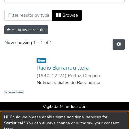
Browsing Número 42, 10 de diciembre de
Browse
All browse results
Now showing
1 - 1 of 1
Item
Radio Barranquillera
(
1940-12-21
)
Pertuz, Olegario
Noticias radiales de Barranquilla
No Thumbnail Available
Vigilada Mineducación
Universidad con Acreditación Institucional hasta 2026 -
Hi! Could we please enable some additional services for
Resolución MEN 2158 de 2018
Statistical
? You can always change or withdraw your consent