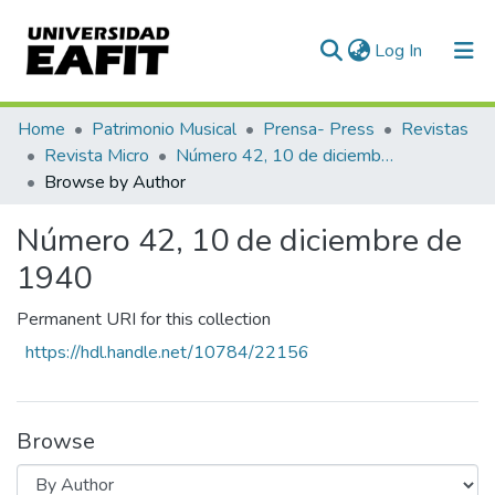
(current)
Log In
Communities & Collections
Home
Patrimonio Musical
Prensa- Press
Revistas
Revista Micro
Número 42, 10 de diciembre de 1940
All of DSpace
Browse by Author
Número 42, 10 de diciembre de
1940
Permanent URI for this collection
https://hdl.handle.net/10784/22156
Browse