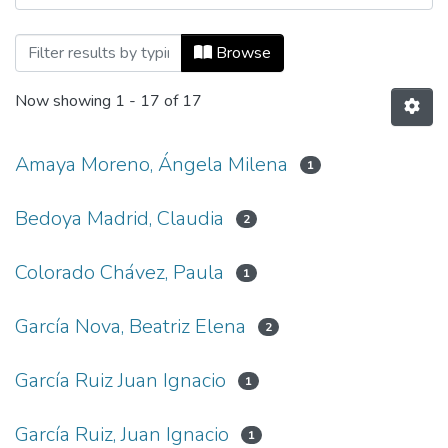
Browsing Revista Universidad EAFIT, Vol
Browse
Now showing
1 - 17 of 17
Amaya Moreno, Ángela Milena
1
Bedoya Madrid, Claudia
2
Colorado Chávez, Paula
1
García Nova, Beatriz Elena
2
García Ruiz Juan Ignacio
1
García Ruiz, Juan Ignacio
1