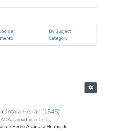
tipo de
By Subject
umento
Category
by Author "A. VÉLEZ-POSADA"
lcántara Herrán (1848)
SADA
;
Departamento de
ión de Pedro Alcántara Herrán, de