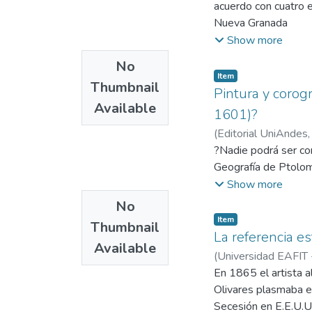
acuerdo con cuatro e
Nueva Granada
Show more
No
Item
Thumbnail
Pintura y corogr
Available
1601)?
(
Editorial UniAndes
de Filosofía, Hermen
?Nadie podrá ser cor
Geografía de Ptolo
Show more
No
Item
Thumbnail
La referencia e
Available
(
Universidad EAFIT
POSADA
En 1865 el artista a
;
Departa
Olivares plasmaba e
Secesión en E.E.U.U