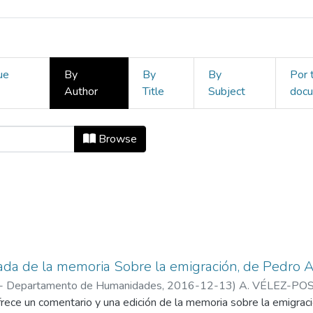
ue
By
By
By
Por 
Author
Title
Subject
doc
osofía, Hermenéutica y Narrativas 
Browse
da de la memoria Sobre la emigración, de Pedro A
 - Departamento de Humanidades
,
2016-12-13
)
A. VÉLEZ-PO
frece un comentario y una edición de la memoria sobre la emigrac
ios de Filosofía, Hermenéutica y Narrativas