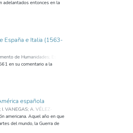
ión adelantados entonces en la
de España e Italia (1563-
tamento de Humanidades
;
Estudios
1561 en su comentario a la
 América española
;
I. VANEGAS
;
A. VÉLEZ-
nión americana. Aquel año en que
rrativas
rtes del mundo, la Guerra de