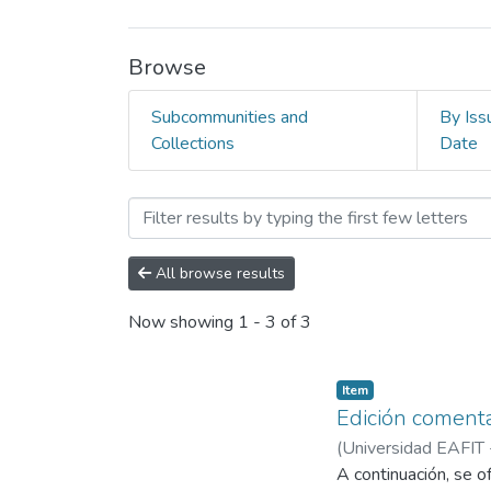
Browse
Subcommunities and
By Iss
Collections
Date
Browsing Estudios de Fil
All browse results
Now showing
1 - 3 of 3
Item
Edición comenta
(
Universidad EAFIT
Humanidades
A continuación, se o
;
Estud