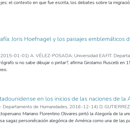
jes: el contexto en que fue escrita, los debates sobre la migrac
afía: Joris Hoefnagel y los paisajes emblemáticos 
,
2015-01-01
)
A. VÉLEZ-POSADA
;
Universidad EAFIT. Depar
éutica y Narrativas
ógrafo si no sabe dibujar o pintar?, afirma Girolamo Ruscelli en 
meo.
stadounidense en los inicios de las naciones de la
 - Departamento de Humanidades
,
2016-12-14
)
D. GUTIERREZ
ltoperuano Mariano Florentino Olivares pintó la Alegoría de la u
mento de Humanidades
;
Estudios de Filosofía, Hermenéutica y Na
sa sagaz personiêcación alegórica de América como una de las pa