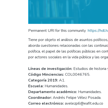
Permanent URI for this community
https://hdl
Tiene por objeto el análisis de asuntos político
aborda cuestiones relacionadas con las continu
política, el papel de las políticas públicas en co
por actores sociales en la vida pública y las org
Líneas de investigación:
Estudios de historia y
Código Minciencias:
COL0046765.
Categoría 2019:
A1.
Escuela:
Humanidades.
Departamento académico:
Humanidades.
Coordinador:
Andrés Felipe Vélez Posada.
Correo electrónico:
avelezp6@eafit.edu.co