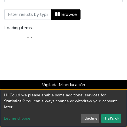
Browsing Artículos periodísticos by Auth
Browse
Loading items...
Vigilada Mineducación
Universidad con Acreditación Institucional hasta 2026 -
Hi! Could we please enable some additional services for
Resolución MEN 2158 de 2018
Statistical
? You can always change or withdraw your consent
later.
DSpace software
copyright © 2002-2026
LYRASIS
Let me choose
I decline
That's ok
Cookie settings