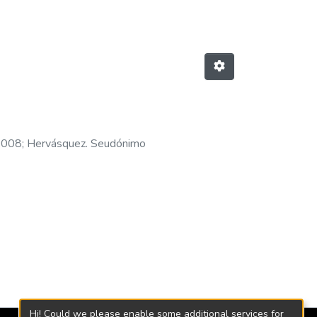
-2008
;
Hervásquez. Seudónimo
Hi! Could we please enable some additional services for