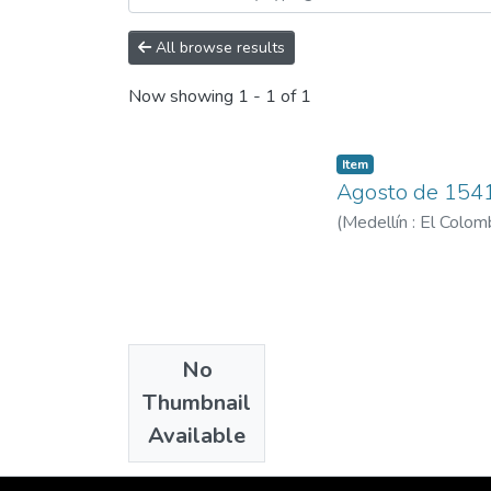
All browse results
Now showing
1 - 1 of 1
Item
Agosto de 1541:
(
Medellín : El Colo
No
Thumbnail
Available