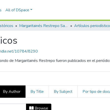
s
All of DSpace
stóricos
Margaritainés Restrepo Santamaría
Artículos periodístic
ticos
handle.net/10784/8290
Fondo de Margaritainés Restrepo fueron publicados en el periódi
By Author
By Title
By Subject
Por tipo de do
ísticos by Author "Hervásquez. Seu
Browse