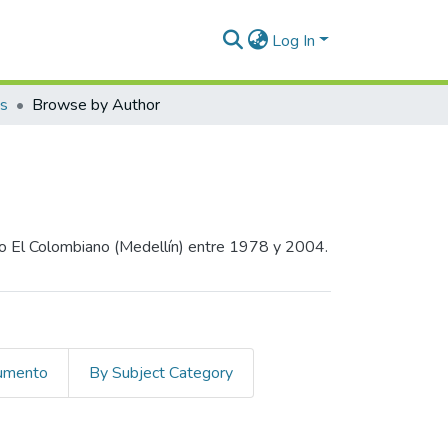
Log In
os
Browse by Author
co El Colombiano (Medellín) entre 1978 y 2004.
cumento
By Subject Category
dónimo"