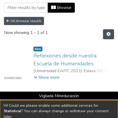
Browsing Escuela de Artes y Humanidad
Browse
All browse results
Now showing
1 - 1 of 1
Item
Reflexiones desde nuestra
Escuela de Humanidades
(
Universidad EAFIT
,
2021
)
Eslava Gómez,
Adolfo
;
Fortou Reyes, José Antonio
;
Toro
Show more
No Thumbnail Available
Murillo, Alejandra María
;
Giraldo Flórez,
León Alberto
;
Villamizar Reyes, Milena
Vigilada Mineducación
Margarita
;
Montoya Arango, Juliana
;
Universidad con Acreditación Institucional hasta 2026 -
Universidad EAFIT
Hi! Could we please enable some additional services for
Resolución MEN 2158 de 2018
Statistical
? You can always change or withdraw your consent
later.