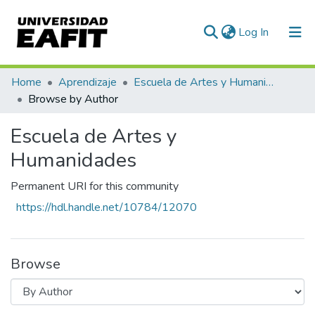
(current)
Log In
Communities & Collections
Home
Aprendizaje
Escuela de Artes y Humanidades
Browse by Author
All of DSpace
Escuela de Artes y
Humanidades
Permanent URI for this community
https://hdl.handle.net/10784/12070
Browse