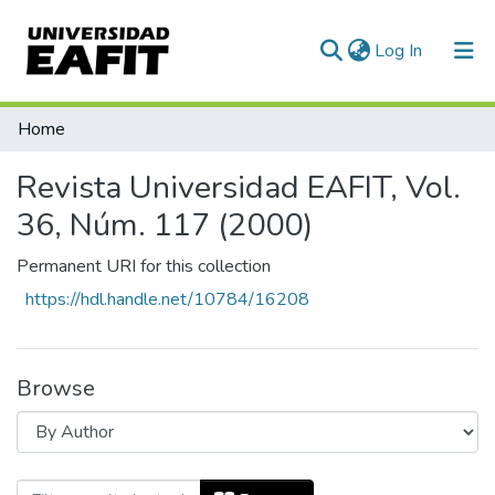
(current)
Log In
Communities & Collections
Home
All of DSpace
Revista Universidad EAFIT, Vol.
36, Núm. 117 (2000)
Permanent URI for this collection
https://hdl.handle.net/10784/16208
Browse
Browsing Revista Universidad EAFIT, Vol