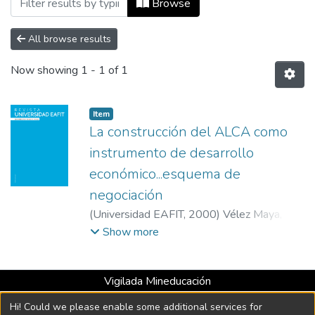
Browse
All browse results
Now showing
1 - 1 of 1
Item
La construcción del ALCA como
instrumento de desarrollo
económico...esquema de
negociación
(
Universidad EAFIT
,
2000
)
Vélez Maya,
Juan
;
Universidad EAFIT
Show more
Vigilada Mineducación
Universidad con Acreditación Institucional hasta 2026 -
Hi! Could we please enable some additional services for