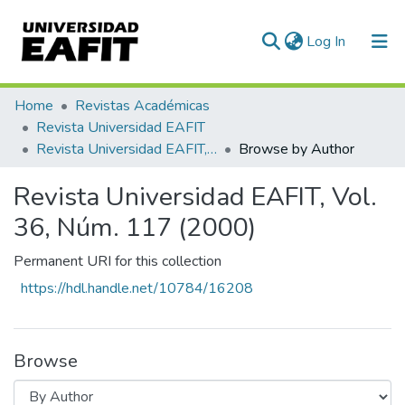
(current)
Log In
Communities & Collections
Home
Revistas Académicas
Revista Universidad EAFIT
All of DSpace
Revista Universidad EAFIT, Vol. 36, Núm. 117 (2000)
Browse by Author
Revista Universidad EAFIT, Vol.
36, Núm. 117 (2000)
Permanent URI for this collection
https://hdl.handle.net/10784/16208
Browse