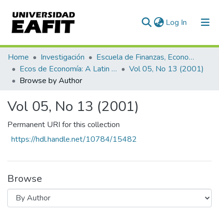
(current)
Log In
Communities & Collections
Home
Investigación
Escuela de Finanzas, Economía y Gobierno
Ecos de Economía: A Latin American Journal of Applied Economics
Vol 05, No 13 (2001)
All of DSpace
Browse by Author
Vol 05, No 13 (2001)
Permanent URI for this collection
https://hdl.handle.net/10784/15482
Browse