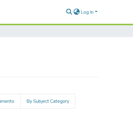
Log In
cumento
By Subject Category
"Cano Calvo, Laura Elena"