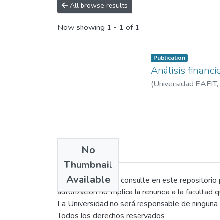
All browse results
Now showing
1 - 1 of 1
Publication
Análisis financi
(
Universidad EAFIT
,
No
Thumbnail
Available
Todo persona que consulte en este repositorio po
autorización no implica la renuncia a la facultad 
La Universidad no será responsable de ninguna r
Todos los derechos reservados.