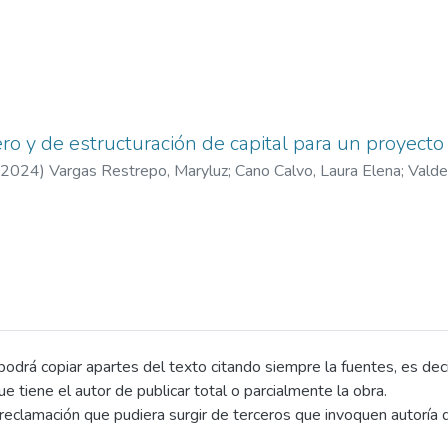
ero y de estructuración de capital para un proyecto 
2024
)
Vargas Restrepo, Maryluz
;
Cano Calvo, Laura Elena
;
Valde
drá copiar apartes del texto citando siempre la fuentes, es decir 
que tiene el autor de publicar total o parcialmente la obra.
eclamación que pudiera surgir de terceros que invoquen autoría d