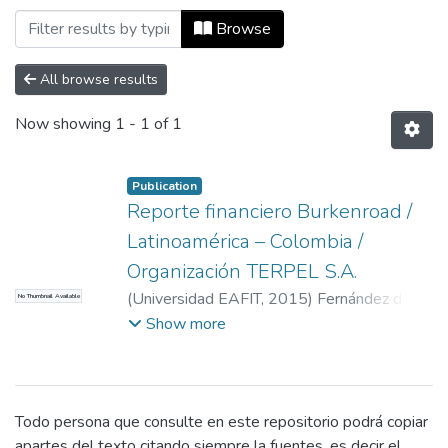
Browsing Maestría en Ciencias en Finanz
Browse
All browse results
Now showing
1 - 1 of 1
Publication
Reporte financiero Burkenroad /
Latinoamérica – Colombia /
Organización TERPEL S.A.
(
Universidad EAFIT
,
2015
)
Fernández de
No Thumbnail Available
Castro Zúñiga, Sergio
;
Bermúdez Escobar,
Show more
Ximena
;
Mondragón Trujillo, Luis Fernando
Todo persona que consulte en este repositorio podrá copiar
apartes del texto citando siempre la fuentes, es decir el