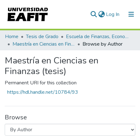
(current)
Log In
Communities & Collections
Home
Tesis de Grado
Escuela de Finanzas, Economía y Gobierno
Maestría en Ciencias en Finanzas (tesis)
Browse by Author
All of DSpace
Maestría en Ciencias en
Finanzas (tesis)
Permanent URI for this collection
https://hdl.handle.net/10784/93
Browse