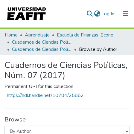
(current)
Log In
Communities & Collections
Home
Aprendizaje
Escuela de Finanzas, Economía y Gobierno
Cuadernos de Ciencias Políticas
All of DSpace
Cuadernos de Ciencias Políticas, Núm. 07 (2017)
Browse by Author
Cuadernos de Ciencias Políticas,
Núm. 07 (2017)
Permanent URI for this collection
https://hdl.handle.net/10784/25882
Browse