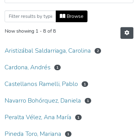
Browsing Cuadernos de Ciencias Política
Browse
Now showing
1 - 8 of 8
Aristizábal Saldarriaga, Carolina
2
Cardona, Andrés
1
Castellanos Ramelli, Pablo
1
Navarro Bohórquez, Daniela
1
Peralta Vélez, Ana María
1
Pineda Toro, Mariana
1