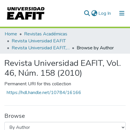
(current)
Log In
Communities & Collections
Home
Revistas Académicas
Revista Universidad EAFIT
All of DSpace
Revista Universidad EAFIT, Vol. 46, Núm. 158 (2010)
Browse by Author
Revista Universidad EAFIT, Vol.
46, Núm. 158 (2010)
Permanent URI for this collection
https://hdl.handle.net/10784/16166
Browse