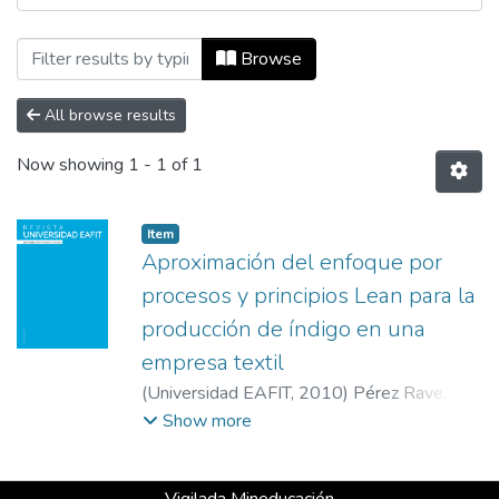
Browsing Revista Universidad EAFIT, Vol
Browse
All browse results
Now showing
1 - 1 of 1
Item
Aproximación del enfoque por
procesos y principios Lean para la
producción de índigo en una
empresa textil
(
Universidad EAFIT
,
2010
)
Pérez Rave,
Jorge lván
;
Benavides Torres, Milton Ignacio
;
Show more
Universidad de Antioquia